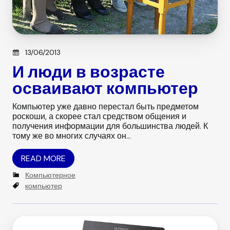
Posted on
13/06/2013
И люди в возрасте
осваивают компьютер
Компьютер уже давно перестал быть предметом
роскоши, а скорее стал средством общения и
получения информации для большинства людей. К
тому же во многих случаях он…
READ MORE
C
Компьютерное
a
T
компьютер
t
a
e
g
g
s
o