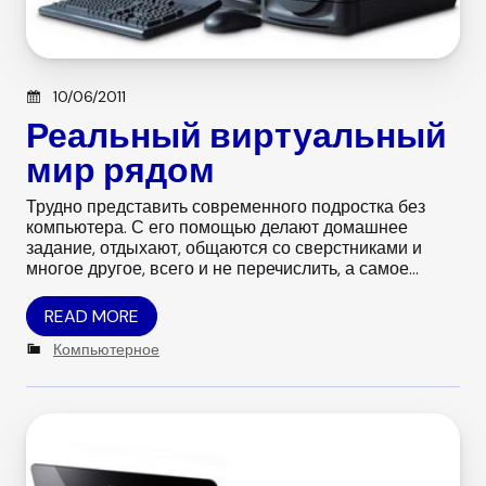
Posted on
10/06/2011
Реальный виртуальный
мир рядом
Трудно представить современного подростка без
компьютера. С его помощью делают домашнее
задание, отдыхают, общаются со сверстниками и
многое другое, всего и не перечислить, а самое…
READ MORE
C
Компьютерное
a
t
e
g
o
r