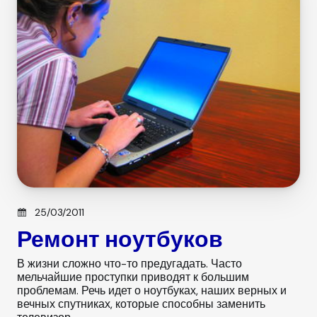
i
e
s
Posted on
25/03/2011
Ремонт ноутбуков
В жизни сложно что-то предугадать. Часто
мельчайшие проступки приводят к большим
проблемам. Речь идет о ноутбуках, наших верных и
вечных спутниках, которые способны заменить