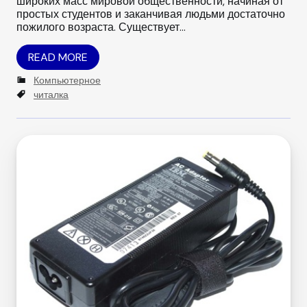
широких масс мировой общественности, начиная от
простых студентов и заканчивая людьми достаточно
пожилого возраста. Существует…
READ MORE
C
Компьютерное
a
T
читалка
t
a
e
g
g
s
o
r
i
e
s