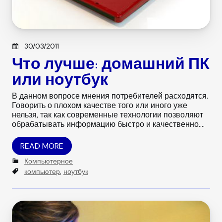
Posted on
30/03/2011
Что лучше: домашний ПК
или ноутбук
В данном вопросе мнения потребителей расходятся.
Говорить о плохом качестве того или иного уже
нельзя, так как современные технологии позволяют
обрабатывать информацию быстро и качественно….
READ MORE
C
Компьютерное
a
T
компьютер
,
ноутбук
t
a
e
g
g
s
o
r