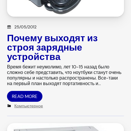
Posted on
25/05/2012
Почему выходят из
строя зарядные
устройства
Время бежит неумолимо, лет 10-15 назад было
сложно себе представить, что ноутбуки станут очень
популярны и настолько распространены. Все-таки
на первый план выходят портативность и…
READ MORE
C
Компьютерное
a
t
e
g