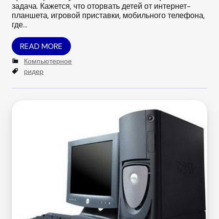
задача. Кажется, что оторвать детей от интернет-
планшета, игровой приставки, мобильного телефона,
где…
READ MORE
C
Компьютерное
a
T
ридер
t
a
e
g
g
s
o
r
i
e
s