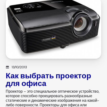
Posted on
13/10/2013
Как выбрать проектор
для офиса
Проектор – это специальное оптическое устройство,
которое способно проецировать разнообразные
статические и динамические изображения на какой-
либо поверхности. Проекторы для офиса или