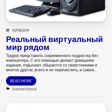
Posted on
10/06/2011
Реальный виртуальный
мир рядом
Трудно представить современного подростка без
компьютера. С его помощью делают домашнее
задание, отдыхают, общаются со сверстниками и
многое другое, всего и не перечислить, а самое…
READ MORE
C
Компьютерное
a
t
e
g
o