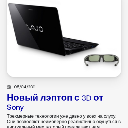
r
i
e
s
Posted on
05/04/2011
Новый лэптоп с 3D от
Sony
Трехмерные технологии уже давно у всех на слуху.
Они позволяют неимоверно реалистично окунуться в
виртуальный мир, который предлагают нам