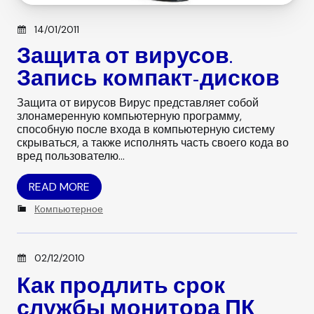
Posted on
14/01/2011
Защита от вирусов.
Запись компакт-дисков
Защита от вирусов Вирус представляет собой
злонамеренную компьютерную про­грамму,
способную после входа в компьютерную систему
скры­ваться, а также исполнять часть своего кода во
вред пользователю…
READ MORE
C
Компьютерное
a
t
e
Posted on
02/12/2010
g
o
Как продлить срок
r
службы монитора ПК
i
e