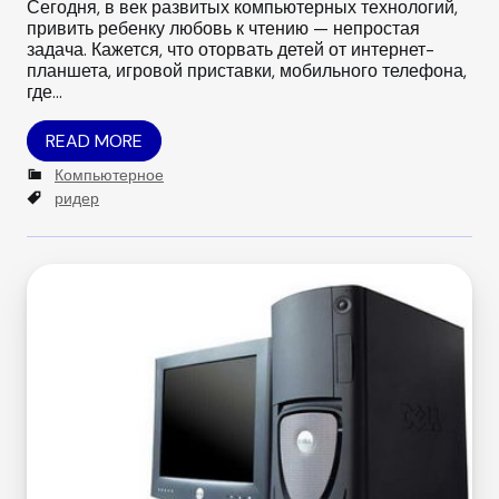
Сегодня, в век развитых компьютерных технологий,
привить ребенку любовь к чтению — непростая
задача. Кажется, что оторвать детей от интернет-
планшета, игровой приставки, мобильного телефона,
где…
READ MORE
C
Компьютерное
a
T
ридер
t
a
e
g
g
s
o
r
i
e
s