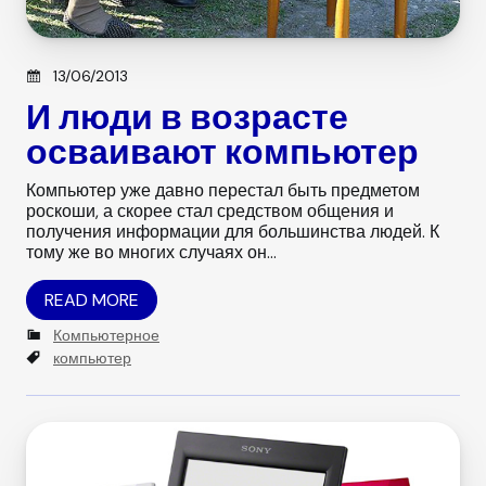
Posted on
13/06/2013
И люди в возрасте
осваивают компьютер
Компьютер уже давно перестал быть предметом
роскоши, а скорее стал средством общения и
получения информации для большинства людей. К
тому же во многих случаях он…
READ MORE
C
Компьютерное
a
T
компьютер
t
a
e
g
g
s
o
r
i