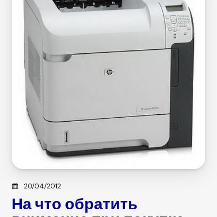
i
e
s
Posted on
20/04/2012
На что обратить