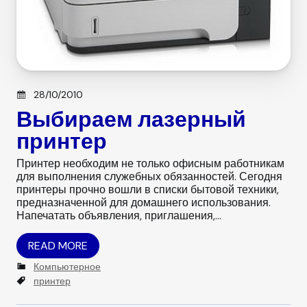
Posted on
28/10/2010
Выбираем лазерный
принтер
Принтер необходим не только офисным работникам
для выполнения служебных обязанностей. Сегодня
принтеры прочно вошли в списки бытовой техники,
предназначенной для домашнего использования.
Напечатать объявления, приглашения,…
READ MORE
C
Компьютерное
a
T
принтер
t
a
e
g