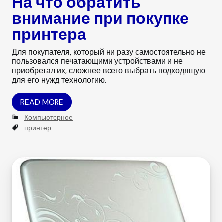
На что обратить
внимание при покупке
принтера
Для покупателя, который ни разу самостоятельно не
пользовался печатающими устройствами и не
приобретал их, сложнее всего выбрать подходящую
для его нужд технологию.
READ MORE
C
Компьютерное
a
T
принтер
t
a
e
g
g
s
o
r
i
e
s