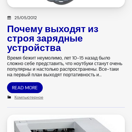
Posted on
25/05/2012
Почему выходят из
строя зарядные
устройства
Время бежит неумолимо, лет 10-15 назад было
сложно себе представить, что ноутбуки станут очень
популярны и настолько распространены. Все-таки
на первый план выходят портативность и…
READ MORE
C
Компьютерное
a
t
e
g
o
r