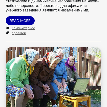
статические и динамические изображения на какой-
либо поверхности. Проекторы для офиса или
учебного заведения являются незаменимыми…
READ MORE
C
Компьютерное
a
T
проектор
t
a
e
g
g
s
o
r
i
e
s