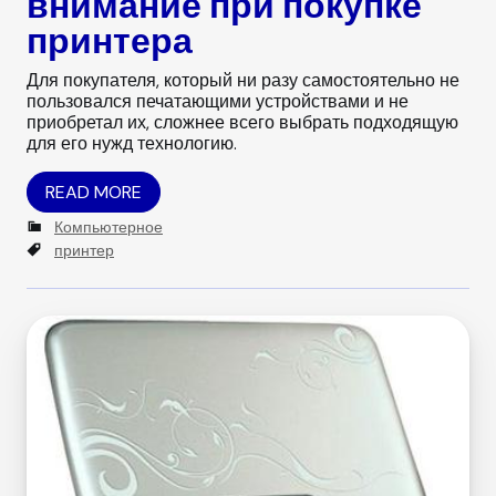
внимание при покупке
принтера
Для покупателя, который ни разу самостоятельно не
пользовался печатающими устройствами и не
приобретал их, сложнее всего выбрать подходящую
для его нужд технологию.
READ MORE
C
Компьютерное
a
T
принтер
t
a
e
g
g
s
o
r
i
e
s