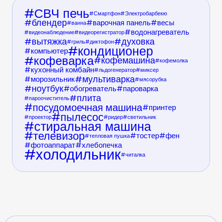
СВЧ печь
Смартфон
Электробарбекю
блендер
варочная панель
весы
ванна
водонагреватель
видеонаблюдение
видеорегистратор
вытяжка
духовка
гриль
диктофон
кондиционер
компьютер
кофеварка
кофемашина
кофемолка
кухонный комбайн
льдогенератор
миксер
мультиварка
морозильник
мясорубка
ноутбук
обогреватель
пароварка
плита
пароочиститель
посудомоечная машина
принтер
пылесос
проектор
ридер
светильник
стиральная машина
телевизор
тостер
фен
тепловая пушка
фотоаппарат
хлебопечка
холодильник
читалка