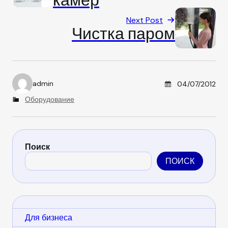
Next Post
Чистка паром
Posted on
admin
04/07/2012
A
u
C
Оборудование
t
a
h
t
o
e
r
g
o
Поиск
r
ПОИСК
i
e
s
Для бизнеса