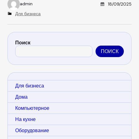
Posted on
admin
18/09/2025
A
u
C
Для бизнеса
t
a
h
t
o
e
r
g
o
Поиск
r
ПОИСК
i
e
s
Для бизнеса
Дома
Компьютерное
На кухне
Оборудование