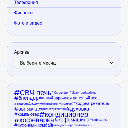
Телефония
Финансы
Фото и видео
Архивы
СВЧ печь
Смартфон
Электробарбекю
блендер
варочная панель
весы
ванна
водонагреватель
видеонаблюдение
видеорегистратор
вытяжка
духовка
гриль
диктофон
кондиционер
компьютер
кофеварка
кофемашина
кофемолка
кухонный комбайн
льдогенератор
миксер