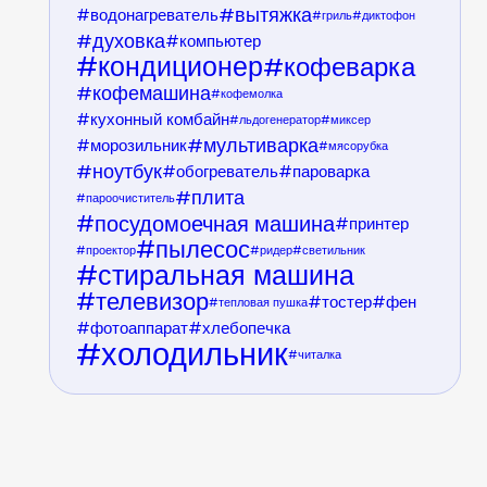
вытяжка
водонагреватель
гриль
диктофон
духовка
компьютер
кондиционер
кофеварка
кофемашина
кофемолка
кухонный комбайн
льдогенератор
миксер
мультиварка
морозильник
мясорубка
ноутбук
обогреватель
пароварка
плита
пароочиститель
посудомоечная машина
принтер
пылесос
проектор
ридер
светильник
стиральная машина
телевизор
тостер
фен
тепловая пушка
фотоаппарат
хлебопечка
холодильник
читалка