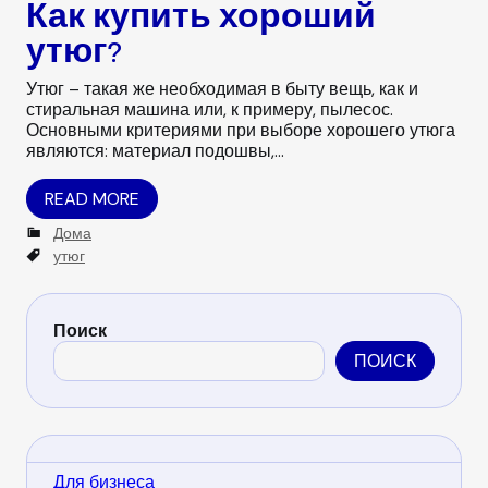
Как купить хороший
утюг?
Утюг – такая же необходимая в быту вещь, как и
стиральная машина или, к примеру, пылесос.
Основными критериями при выборе хорошего утюга
являются: материал подошвы,…
READ MORE
C
Дома
a
T
утюг
t
a
e
g
g
s
Поиск
o
r
ПОИСК
i
e
s
Для бизнеса