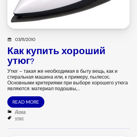
Posted on
03/11/2010
Как купить хороший
утюг?
Утюг – такая же необходимая в быту вещь, как и
стиральная машина или, к примеру, пылесос.
Основными критериями при выборе хорошего утюга
являются: материал подошвы,…
READ MORE
C
Дома
a
T
утюг
t
a
e
g
g
s