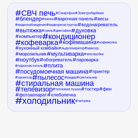
СВЧ печь
Смартфон
Электробарбекю
блендер
варочная панель
весы
ванна
водонагреватель
видеонаблюдение
видеорегистратор
вытяжка
духовка
гриль
диктофон
кондиционер
компьютер
кофеварка
кофемашина
кофемолка
кухонный комбайн
льдогенератор
миксер
мультиварка
морозильник
мясорубка
ноутбук
обогреватель
пароварка
плита
пароочиститель
посудомоечная машина
принтер
пылесос
проектор
ридер
светильник
стиральная машина
телевизор
тостер
фен
тепловая пушка
фотоаппарат
хлебопечка
холодильник
читалка