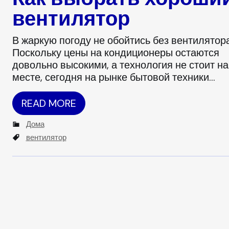
вентилятор
В жаркую погоду не обойтись без вентилятора
Поскольку цены на кондиционеры остаются
довольно высокими, а технология не стоит на
месте, сегодня на рынке бытовой техники…
READ MORE
C
Дома
a
T
вентилятор
t
a
e
g
g
s
o
r
i
e