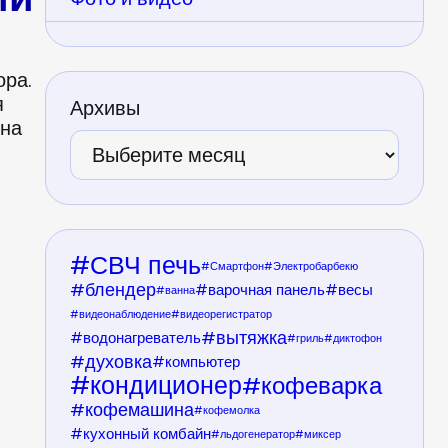
ора.
я
Архивы
 на
СВЧ печь
Смартфон
Электробарбекю
блендер
варочная панель
весы
ванна
видеонаблюдение
видеорегистратор
вытяжка
водонагреватель
гриль
диктофон
духовка
компьютер
кондиционер
кофеварка
кофемашина
кофемолка
кухонный комбайн
льдогенератор
миксер