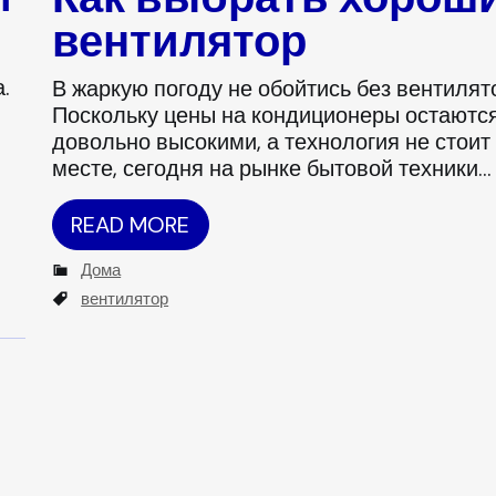
вентилятор
.
В жаркую погоду не обойтись без вентилят
Поскольку цены на кондиционеры остаютс
довольно высокими, а технология не стоит
месте, сегодня на рынке бытовой техники…
READ MORE
C
Дома
a
T
вентилятор
t
a
e
g
g
s
o
r
i
e